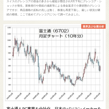
スイスのグレンコアの借金の多さから破綻が懸念され9月下旬にグレンコア・シ
ョックが発生。新株発行や亜鉛の減産等による借金返済で小康状態のグレンコ
アですが、商品価格の反転の兆しは無く、株価も再度下落し、厳しい状況が継
続の模様。ここで改めてグレンコアについて調べてみました。
業界及び企業分析
富士通もPC事業を分社化、日本のパソコンメーカーを