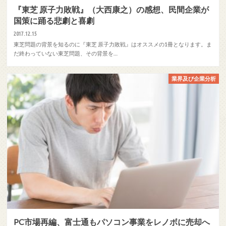
『東芝 原子力敗戦』（大西康之）の感想、民間企業が
国策に踊る悲劇と喜劇
2017.12.15
東芝問題の背景を知るのに『東芝 原子力敗戦』はオススメの1冊となります。ま
だ終わっていない東芝問題、その背景を…
業界及び企業分析
PC市場再編、富士通もパソコン事業をレノボに売却へ