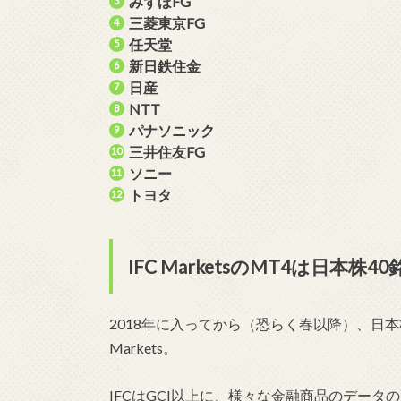
みずほFG
三菱東京FG
任天堂
新日鉄住金
日産
NTT
パナソニック
三井住友FG
ソニー
トヨタ
IFC MarketsのMT4は日
2018年に入ってから（恐らく春以降）、日本
Markets。
IFCはGCI以上に、様々な金融商品のデー