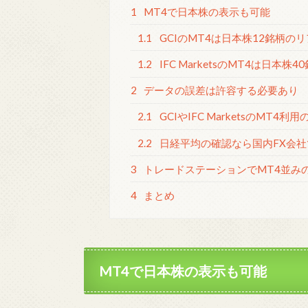
1
MT4で日本株の表示も可能
1.1
GCIのMT4は日本株12銘柄の
1.2
IFC MarketsのMT4は日
2
データの誤差は許容する必要あり
2.1
GCIやIFC MarketsのMT4利
2.2
日経平均の確認なら国内FX会社
3
トレードステーションでMT4並み
4
まとめ
MT4で日本株の表示も可能