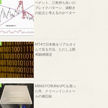
ペナント、三角持ち合いの
ブレイクパターン、値動き
の起点と考えるのがベター
MT4で日本株をリアルタイ
ムで見る方法、ただし上限
40銘柄限定
MINIS FORUMのPCを買っ
た件、クリーンインストー
ルの備忘録