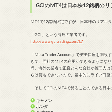
GCIのMT4は日本株12銘柄
MT4で12銘柄限定ですが、日本株のリアル
「GCI」という海外の業者です。
http://www.gcitrading.com/
「Meta Trader Account」でデモ口
きて、同社のMT4の利用ができるようになり
尚、海外の業者で正直どんな会社か管理人は
らは何もできないので、基本的にライブ口座
そしてGCIのMT4で見ることのできる日本
キャノン
ホンダ