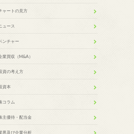
チャートの見方
ニュース
ベンチャー
企業買収（M&A）
投資の考え方
投資本
株コラム
株主優待・配当金
業界及び企業分析