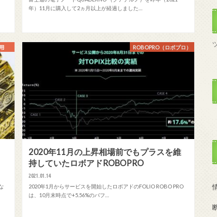
年）11月に購入して2ヵ月以上が経過しました…
用
ROBOPRO（ロボプロ）
2020年11月の上昇相場前でもプラスを維
持していたロボアドROBOPRO
2021.01.14
な
2020年1月からサービスを開始したロボアドのFOLIO ROBO PRO
は、10月末時点で+5.56%のパフ…