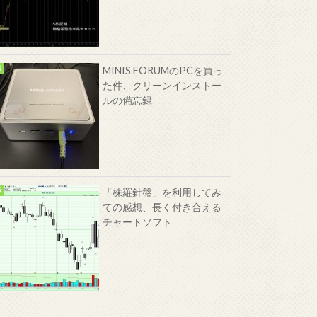
MINIS FORUMのPCを買っ
た件、クリーンインストー
ルの備忘録
「株羅針盤」を利用してみ
ての感想、長く付き合える
チャートソフト