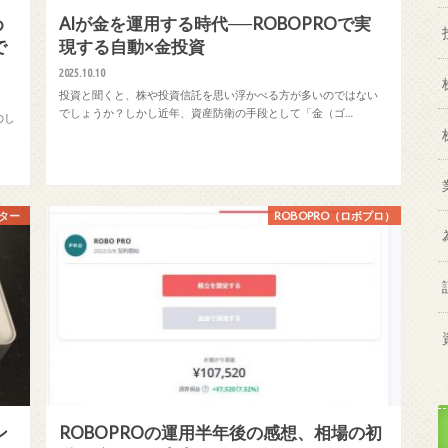
め
AIが金を運用する時代──ROBOPROで実
で
現する自動×金投資
2025.10.10
投資と聞くと、株や投資信託を思い浮かべる方が多いのではない
でしょうか？しかし近年、資産防衛の手段として「金（ゴ…
のし
イター
ROBOPRO（ロボプロ）
ン
ROBOPROの運用半年後の感想、相場の初