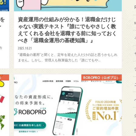
円を
資産運用の仕組みが分かる！退職金だけじ
ン
ゃない実践テキスト『誰にでもやさしく教
えてくれる 会社を退職する前に知っておく
べき「退職金運用の基礎知識」』
め
2025.10.21
“退職金の運用”と聞くと、定年を迎えた人だけの話と思うかもしれ
ません。しかし、管理人も執筆協力した『誰にでもや…
本
ROBOPRO（ロボプロ）