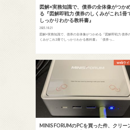
図解×実務知識で、債券の全体像がつか
る『図解即戦力 債券のしくみがこれ1冊
しっかりわかる教科書』
2025.10.21
図解×実務知識で、債券の全体像がつかめる『図解即戦力 債券
くみがこれ1冊でしっかりわかる教科書』 「債券っ…
webラ
MINIS FORUMのPCを買った件、クリー