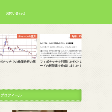
お問い合わせ
チャートの見方
為替・FX
ボナッチでの株価分析の基
フィボナッチを利用したFXトレ
株式投資・投資信託
ードの解説書を作成しました！
つアプリ
プロフィール