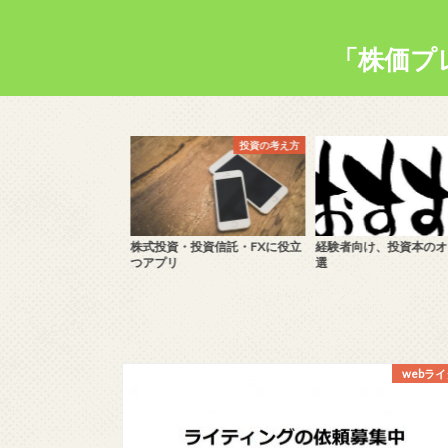
「株価プ
為替・FX
投資の考え方
チを利用したFXトレ
株式投資・投資信託・FXに役立
経験者向け、投資本のオス
書を作成しました！
つアプリ
選
webラ