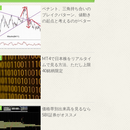
ペナント、三角持ち合いの
ブレイクパターン、値動き
の起点と考えるのがベター
MT4で日本株をリアルタイ
ムで見る方法、ただし上限
40銘柄限定
価格帯別出来高を見るなら
SBI証券がオススメ