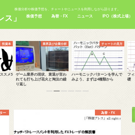
株価分析や株価予想を、チャートやニュースを利用しながら語ります。
レス」
株価予想
為替・FX
ニュース
IPO（株式上場）
投資本
業界及び企業分析
チャートの見方
スメ5
ゲーム業界の現状、衰退が言わ
ハーモニックパターンを学んで
フィ
れても打ち上げ花火と淘汰の繰
みよう、まずは4種類から
礎
り返し
イター
為替・FX