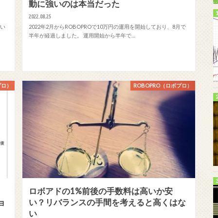
動に強いのは本当だった
2022.08.25
買い
2022年2月からROBOPROで10万円の運用を開始しており、8月で
半年が経過しました。 運用開始から半年で…
プロ）
ROBOPRO（ロボプロ）
ロボアドの1%前後の手数料は高いか安
ョ
い？リバランスの手間を考えると高くはな
い