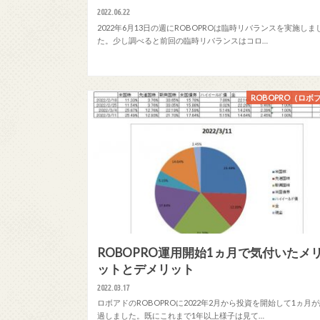
2022.06.22
2022年6月13日の週にROBOPROは臨時リバランスを実施しま
た。少し調べると前回の臨時リバランスはコロ…
ROBOPRO（ロボ
ROBOPRO運用開始1ヵ月で気付いたメ
ットとデメリット
2022.03.17
ロボアドのROBOPROに2022年2月から投資を開始して1ヵ月
過しました。既にこれまで1年以上様子は見て…