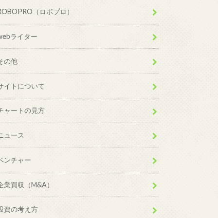
ROBOPRO（ロボプロ）
webライター
その他
サイトについて
チャートの見方
ニュース
ベンチャー
企業買収（M&A）
投資の考え方