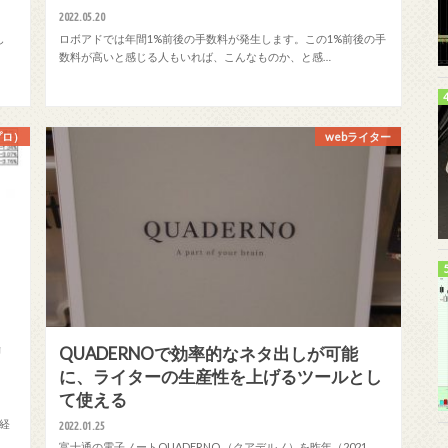
2022.05.20
し
ロボアドでは年間1%前後の手数料が発生します。この1%前後の手
数料が高いと感じる人もいれば、こんなものか、と感…
プロ）
webライター
リ
QUADERNOで効率的なネタ出しが可能
に、ライターの生産性を上げるツールとし
て使える
が経
2022.01.25
富士通の電子ノートQUADERNO （クアデルノ）を昨年（2021