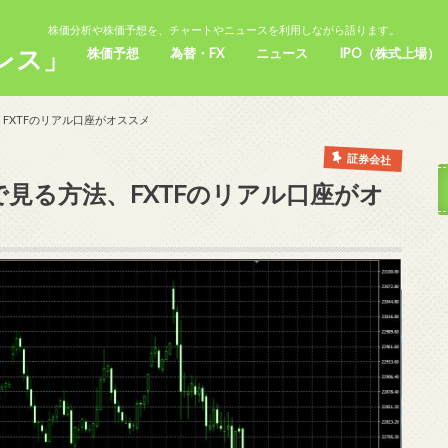
株価分析や株価予想を、チャートやニュースを利用しながら語ります。
レス」
株価予想
為替・FX
ニュース
IPO（株式上場）
、FXTFのリアル口座がオススメ
証券会社
で見る方法、FXTFのリアル口座がオ