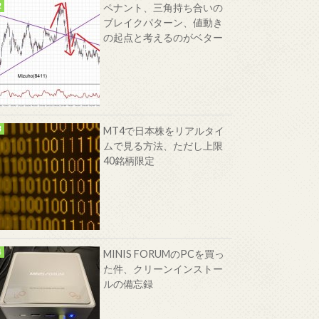
ペナント、三角持ち合いの
ブレイクパターン、値動き
の起点と考えるのがベター
MT4で日本株をリアルタイ
ムで見る方法、ただし上限
40銘柄限定
MINIS FORUMのPCを買っ
た件、クリーンインストー
ルの備忘録