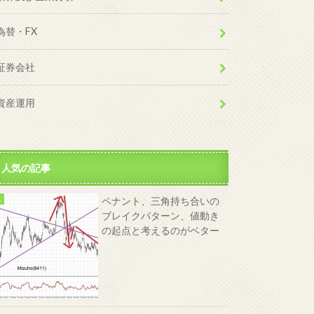
為替・FX
証券会社
資産運用
人気の記事
ペナント、三角持ち合いの
ブレイクパターン、値動き
の起点と考えるのがベター