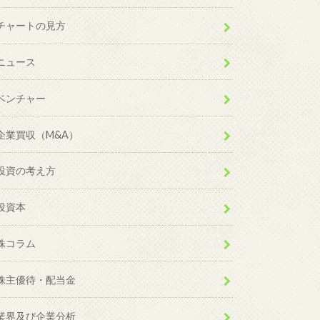
チャートの見方
ニュース
ベンチャー
企業買収（M&A）
投資の考え方
投資本
株コラム
株主優待・配当金
業界及び企業分析