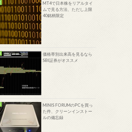
MT4で日本株をリアルタイ
ムで見る方法、ただし上限
40銘柄限定
価格帯別出来高を見るなら
SBI証券がオススメ
MINIS FORUMのPCを買っ
た件、クリーンインストー
ルの備忘録