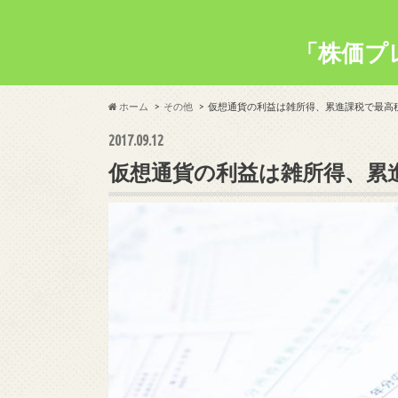
「株価プ
ホーム
その他
仮想通貨の利益は雑所得、累進課税で最高税
2017.09.12
仮想通貨の利益は雑所得、累進