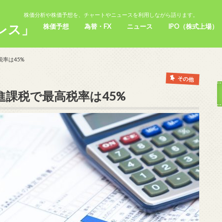
株価分析や株価予想を、チャートやニュースを利用しながら語ります。
レス」
株価予想
為替・FX
ニュース
IPO（株式上場）
率は45%
その他
課税で最高税率は45%