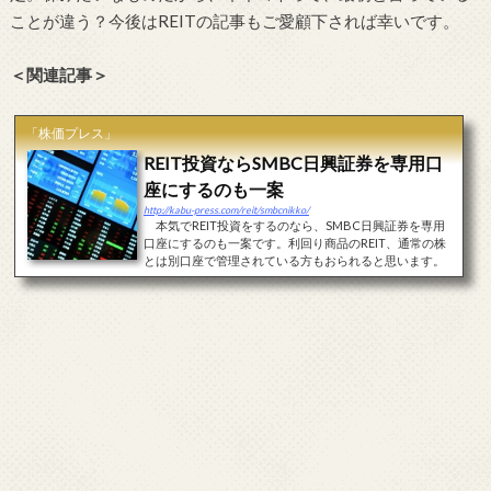
ことが違う？今後はREITの記事もご愛顧下されば幸いです。
＜関連記事＞
「株価プレス」
REIT投資ならSMBC日興証券を専用口
座にするのも一案
http://kabu-press.com/reit/smbcnikko/
本気でREIT投資をするのなら、SMBC日興証券を専用
口座にするのも一案です。利回り商品のREIT、通常の株
とは別口座で管理されている方もおられると思います。
実はSMBC日興証券はREITに強い証券会社。SMBC日
興証券であれば、REITのIPO申込みという選択肢が確実に
広...