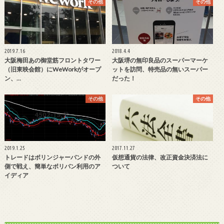
その他
その他
2019.7.16
2018.4.4
大阪梅田あの御堂筋フロントタワー
大阪堺の無印良品のスーパーマーケ
（旧東映会館）にWeWorkがオープ
ットを訪問、特売品の無いスーパー
ン、…
だった！
その他
その他
2019.1.25
2017.11.27
トレードはボリンジャーバンドの外
仮想通貨の法律、改正資金決済法に
側で戦え、簡単なボリバン利用のア
ついて
イディア