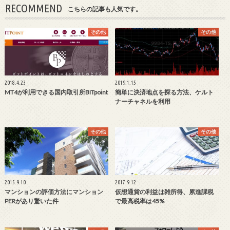
RECOMMEND
こちらの記事も人気です。
その他
その他
2018.4.23
2019.1.15
MT4が利用できる国内取引所BITpoint
簡単に決済地点を探る方法、ケルト
ナーチャネルを利用
その他
その他
2015.9.10
2017.9.12
マンションの評価方法にマンション
仮想通貨の利益は雑所得、累進課税
PERがあり驚いた件
で最高税率は45%