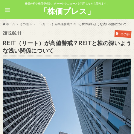
株価分析や株価予想を、チャートやニュースを利用しながら語ります。
≡
「株価プレス」
ホーム
その他
REIT（リート）が高値警戒？REITと株の深いような浅い関係について
2015.06.11
その他
REIT（リート）が高値警戒？REITと株の深いよう
な浅い関係について