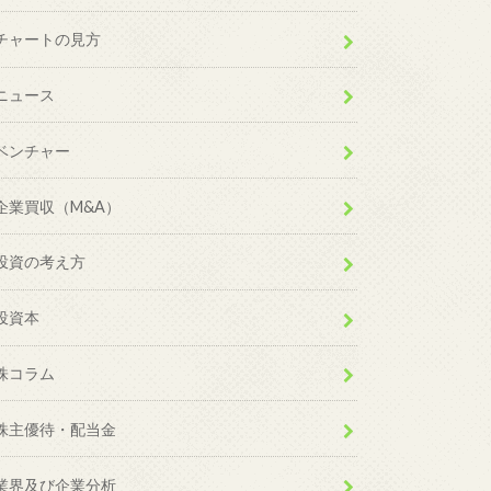
チャートの見方
ニュース
ベンチャー
企業買収（M&A）
投資の考え方
投資本
株コラム
株主優待・配当金
業界及び企業分析