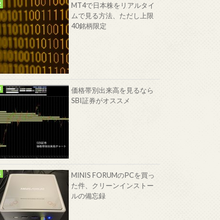
MT4で日本株をリアルタイ
ムで見る方法、ただし上限
40銘柄限定
価格帯別出来高を見るなら
SBI証券がオススメ
MINIS FORUMのPCを買っ
た件、クリーンインストー
ルの備忘録