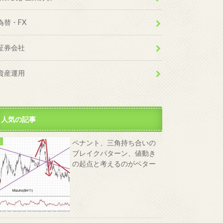
為替・FX
証券会社
資産運用
人気の記事
ペナント、三角持ち合いの
ブレイクパターン、値動き
の起点と考えるのがベター