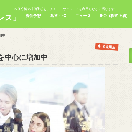
株価分析や株価予想を、チャートやニュースを利用しながら語ります。
レス」
株価予想
為替・FX
ニュース
IPO（株式上場）
加中
資産運用
代を中心に増加中