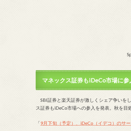
S
マネックス証券もiDeCo市場に
SBI証券と楽天証券が激しくシェア争いをし
ス証券もiDeCo市場への参入を発表。秋を目
「
9月下旬（予定）、iDeCo（イデコ）の