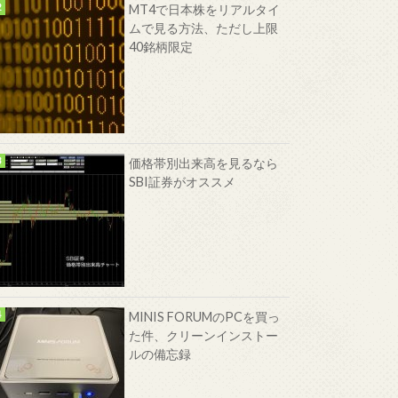
MT4で日本株をリアルタイ
ムで見る方法、ただし上限
40銘柄限定
価格帯別出来高を見るなら
SBI証券がオススメ
MINIS FORUMのPCを買っ
た件、クリーンインストー
ルの備忘録