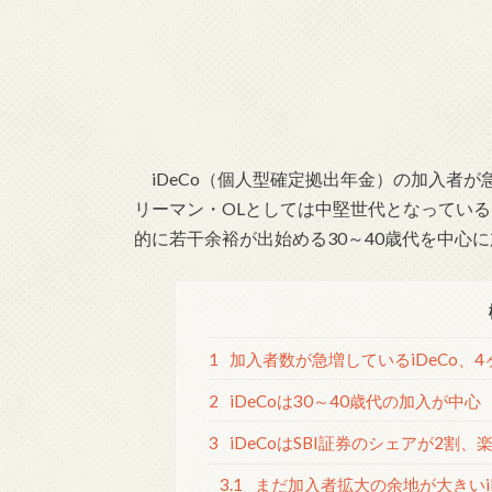
iDeCo（個人型確定拠出年金）の加入者が
リーマン・OLとしては中堅世代となっているよ
的に若干余裕が出始める30～40歳代を中心
1
加入者数が急増しているiDeCo、4
2
iDeCoは30～40歳代の加入が中心
3
iDeCoはSBI証券のシェアが2割
3.1
まだ加入者拡大の余地が大きいiD