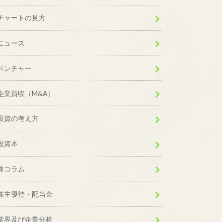
チャートの見方
ニュース
ベンチャー
企業買収（M&A）
投資の考え方
投資本
株コラム
株主優待・配当金
業界及び企業分析