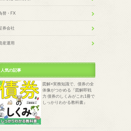
為替・FX
証券会社
資産運用
人気の記事
図解×実務知識で、債券の全
体像がつかめる『図解即戦
力 債券のしくみがこれ1冊で
しっかりわかる教科書』