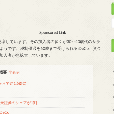
Sponsored Link
急増しています。その加入者の多くが30～40歳代のサラ
うです。税制優遇を60歳まで受けられるiDeCo、資金
に加入者が急拡大しています。
概要
[
非表示
]
ヶ月で約1.6倍に
、楽天証券のシェアが1割
eCo