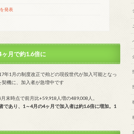
入を発表
4ヶ月で約1.6倍に
17年1月の制度改正で殆どの現役世代が加入可能となっ
正を契機に、加入者が急増中です
点で前月比+59,918人増の489,008人。
であり、1～4月の4ヶ月で加入者は約1.6倍に増加。1