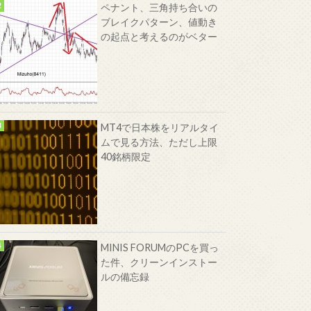
ペナント、三角持ち合いの
ブレイクパターン、値動き
の起点と考えるのがベター
MT4で日本株をリアルタイ
ムで見る方法、ただし上限
40銘柄限定
MINIS FORUMのPCを買っ
た件、クリーンインストー
ルの備忘録