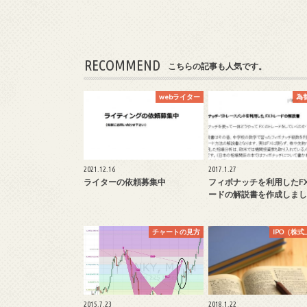
RECOMMEND
こちらの記事も人気です。
webライター
為
2021.12.16
2017.1.27
ライターの依頼募集中
フィボナッチを利用したF
ードの解説書を作成しまし
チャートの見方
IPO（株
2015.7.23
2018.1.22