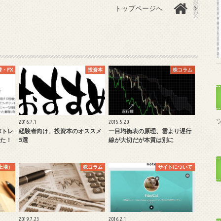
トップページへ
替・FX
投資本
株コラム
2016.7.1
2015.5.20
Xトレ
経験者向け、投資本のオススメ
一目均衡表の原理、雲より遅行
た！
5選
線が大切だが本質は別に
式上場）
株コラム
サイトについて
2019.7.23
2016.2.1