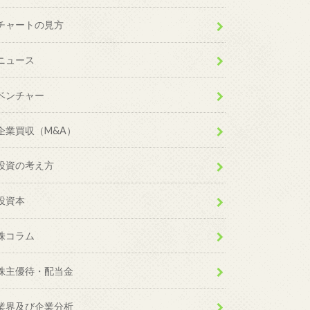
チャートの見方
ニュース
ベンチャー
企業買収（M&A）
投資の考え方
投資本
株コラム
株主優待・配当金
業界及び企業分析