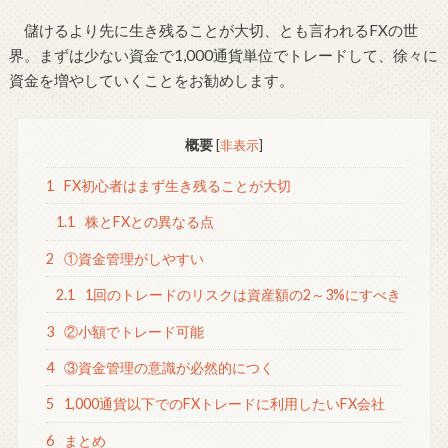
儲けるより先に生き残ることが大切、とも言われるFXの世
界。まずは少ない資金で1,000通貨単位でトレードして、徐々に
資金を増やしていくことをお勧めします。
概要
[
非表示
]
1
FX初心者はまず生き残ることが大切
1.1
株とFXとの異なる点
2
①資金管理がしやすい
2.1
1回のトレードのリスクは資産額の2～3%にすべき
3
②小額でトレード可能
4
③資金管理の意識が必然的につく
5
1,000通貨以下でのFXトレードに利用したいFX会社
6
まとめ