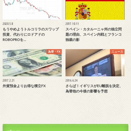
2020.5.8
2017.10.11
もうやめようトルコリラのスワップ
スペイン・カタルーニャ州の独立問
投資、代わりにロドアドの
題の理由、スペイン内戦とフランコ
ROBOPROを…
独裁の影
為替・FX
ニュース
2017.2.21
2016.6.24
外貨預金よりお得な積立FX
さらば！イギリスがEU離脱を決定、
為替他の今後の影響を予想