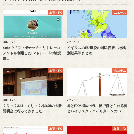
為替・FX
ニュース
2017.6.20
2016.6.27
noteで『フィボナッチ・リトレース
イギリスのEU離脱の国民投票、地域
メントを利用したFXトレードの解説
別結果等まとめ
書…
為替・FX
株コラム
2018.3.20
2015.9.15
くりっく365・くりっく株365の大阪
株とFXの違い4点、皆で儲けられる株
説明会に行ってきました
とハイリスク・ハイリターンのFX
為替・FX
為替・FX