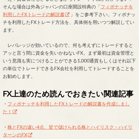
そんな場合は外為ジャパンの口座開設特典の「
フィボナッチを
利用したFXトレードの解説書
」をご参考下さい。フィボナッ
チを利用したFXトレード方法を、具体例を用いつつ解説してい
ます。
レバレッジが効いているので、何も考えずにトレードすると
アッと言う間に資金を失いかねないFX。まず最初は資金管理と
いう意識も実につけることができる1,000通貨もしくはそれ以下
の単位でトレードできるFX会社を利用してトレードすることを
お勧めします。
FX上達のため読んでおきたい関連記事
・
フィボナッチを利用したFXトレードの解説書を作成しまし
た！
・
株とFXの違い4点、皆で儲けられる株とハイリスク・ハイリ
ターンのFX