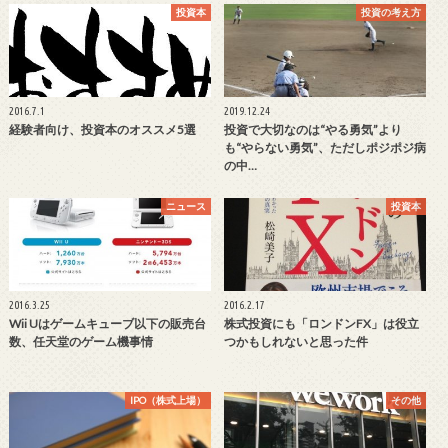
投資本
投資の考え方
2016.7.1
2019.12.24
経験者向け、投資本のオススメ5選
投資で大切なのは“やる勇気”より
も“やらない勇気”、ただしポジポジ病
の中…
ニュース
投資本
2016.3.25
2016.2.17
Wii Uはゲームキューブ以下の販売台
株式投資にも「ロンドンFX」は役立
数、任天堂のゲーム機事情
つかもしれないと思った件
IPO（株式上場）
その他