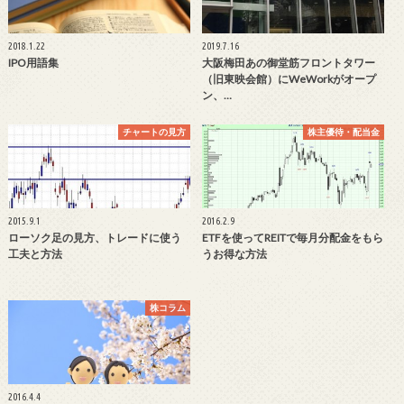
2018.1.22
2019.7.16
IPO用語集
大阪梅田あの御堂筋フロントタワー
（旧東映会館）にWeWorkがオープ
ン、…
チャートの見方
株主優待・配当金
2015.9.1
2016.2.9
ローソク足の見方、トレードに使う
ETFを使ってREITで毎月分配金をもら
工夫と方法
うお得な方法
株コラム
2016.4.4