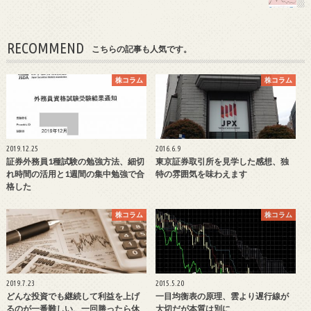
RECOMMEND
こちらの記事も人気です。
株コラム
株コラム
2019.12.25
2016.6.9
証券外務員1種試験の勉強方法、細切
東京証券取引所を見学した感想、独
れ時間の活用と1週間の集中勉強で合
特の雰囲気を味わえます
格した
株コラム
株コラム
2019.7.23
2015.5.20
どんな投資でも継続して利益を上げ
一目均衡表の原理、雲より遅行線が
るのが一番難しい、一回勝ったら休
大切だが本質は別に