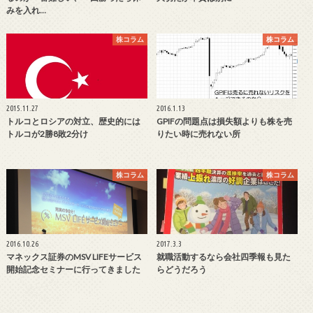
みを入れ…
株コラム
株コラム
2015.11.27
2016.1.13
トルコとロシアの対立、歴史的には
GPIFの問題点は損失額よりも株を売
トルコが2勝8敗2分け
りたい時に売れない所
株コラム
株コラム
2016.10.26
2017.3.3
マネックス証券のMSV LIFEサービス
就職活動するなら会社四季報も見た
開始記念セミナーに行ってきました
らどうだろう