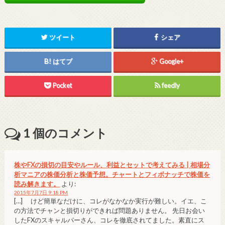
ツイート
シェア
はてブ
Google+
Pocket
feedly
1
個のコメント
株やFXの損切の目安やルール、利益とセットで考えてみる | 相場分
析マニアの株価分析と株価予想。チャートとフィボナッチで株価を
読み解きます。
より:
2015年7月7日 9:18 PM
[…] けど簡単なだけに、コレがなかなか実行が難しい。イエ、こ
の方法でチャンと損切りができれば問題ありません。 先日お会い
したFXのスキャルパーさん、コレを徹底されてました。素直にス